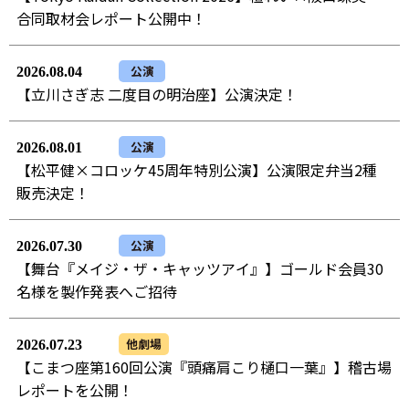
合同取材会レポート公開中！
公演
2026.08.04
【立川さぎ志 二度目の明治座】公演決定！
公演
2026.08.01
【松平健×コロッケ45周年特別公演】公演限定弁当2種
販売決定！
公演
2026.07.30
【舞台『メイジ・ザ・キャッツアイ』】ゴールド会員30
名様を製作発表へご招待
他劇場
2026.07.23
【こまつ座第160回公演『頭痛肩こり樋口一葉』】稽古場
レポートを公開！