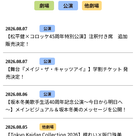
劇場
公演
他劇場
公演
2026.08.07
【松平健×コロッケ45周年特別公演】注釈付き席 追加
販売決定！
公演
2026.08.07
【舞台『メイジ・ザ・キャッツアイ』】学割チケット 発
売決定！
公演
2026.08.06
【坂本冬美歌手生活40周年記念公演～今日から明日へ
～】メインビジュアル＆坂本冬美のメッセージを公開！
他劇場
2026.08.05
【Tokyo Kaidan Collection 2026】檀れい×阪口珠美