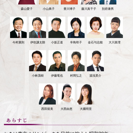
森山愛子
小山典子
豊川博子
藤川真千子
別府康男
今村廣則
伊吹謙太朗
小坂正道
辛島咲子
金石与志能
大川真理
小林茂樹
伊藤竜也
村岡弘之
湯浅景介
西田留美
大西由恵
大國明里