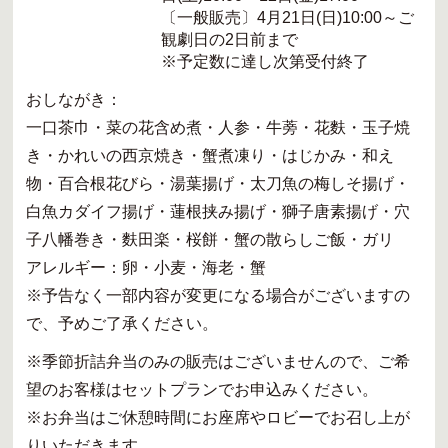
〔一般販売〕4月21日(日)10:00～ご
観劇日の2日前まで
※予定数に達し次第受付終了
おしながき：
一口茶巾・菜の花含め煮・人参・牛蒡・花麩・玉子焼
き・かれいの西京焼き・蟹煮凍り・はじかみ・和え
物・百合根花びら・湯葉揚げ・太刀魚の梅しそ揚げ・
白魚カダイフ揚げ・蓮根挟み揚げ・獅子唐素揚げ・穴
子八幡巻き・麩田楽・桜餅・蟹の散らしご飯・ガリ
アレルギー：卵・小麦・海老・蟹
※予告なく一部内容が変更になる場合がございますの
で、予めご了承ください。
※季節折詰弁当のみの販売はございませんので、ご希
望のお客様はセットプランでお申込みください。
※お弁当はご休憩時間にお座席やロビーでお召し上が
りいただきます。