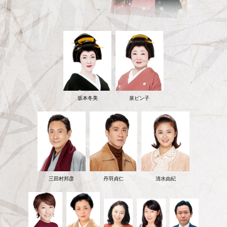
坂本冬美
泉ピン子
三田村邦彦
丹羽貞仁
清水由紀