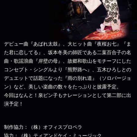
デビュー曲『あばれ太鼓』、大ヒット曲『夜桜お七』『ま
た君に恋してる』、坂本冬美の師匠である二葉百合子の名
曲・歌謡浪曲『岸壁の母』、故郷和歌山をモチーフにした
コンセプト・シングルより『熊野路へ』、五木ひろしとの
デュエットで話題になった『雨の別れ道』（ソロバージョ
ン）など、美しい楽曲の数々をたっぷりと披露予定。
今回はなんと！泉ピン子もナレーションとして第二部に出
演予定！
制作協力：（株）オフィスプロペラ
協力：（株）ティアンドケイ・ミュージック