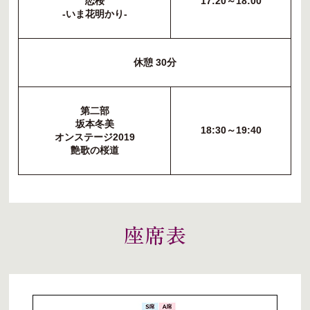
恋桜
17:20～18:00
-いま花明かり-
休憩 30分
第二部
坂本冬美
18:30～19:40
オンステージ2019
艶歌の桜道