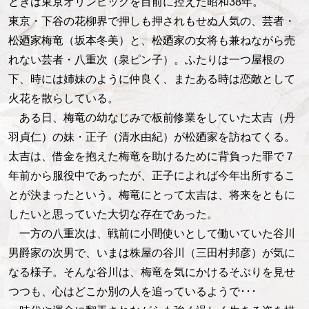
ときは東京オリンピックを目前に控えた昭和38年。
東京・下谷の花柳界で押しも押されもせぬ人気の、芸者・
松廼家梅竜（坂本冬美）と、松廼家の女将も兼ねながら売
れない芸者・八重次（泉ピン子）。ふたりは一つ屋根の
下、時には姉妹のように仲良く、またある時は恋敵として
火花を散らしている。
ある日、梅竜の幼なじみで板前修業をしていた太吉（丹
羽貞仁）の妹・正子（清水由紀）が松廼家を訪ねてくる。
太吉は、借金を抱えた梅竜を助けるために背負った罪で７
年前から服役中であったが、正子によれば今年出所するこ
とが決まったという。梅竜にとって太吉は、将来をともに
したいと思っていた大切な存在であった。
一方の八重次は、戦前に小間使いとして働いていた谷川
男爵家の次男で、いまは株屋の谷川（三田村邦彦）が気に
なる様子。そんな谷川は、梅竜を気にかけるそぶりを見せ
つつも、心はどこか別の人を追っているようで･･･