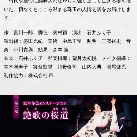
時代や運命に翻弄されながらも強く逞しく生きる姿を描
いた、切なくもこころ温まる珠玉の人情芝居をお届けしま
す。
作：宮川一郎 脚色：菊村禮 演出：石井ふく子
演出補：盛田光紀 美術：中島正留 照明：三澤裕史 音
楽：小川寛興 効果：森本 義
衣裳：石井ふく子 邦楽指導：望月太初悦 メイク指導：
青木満寿子 舞台監督：姉帯修司 山内大典 瀬尾健児
制作協力：株式会社 邑