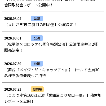
合同取材会レポート公開中！
公演
2026.08.04
【立川さぎ志 二度目の明治座】公演決定！
公演
2026.08.01
【松平健×コロッケ45周年特別公演】公演限定弁当2種
販売決定！
公演
2026.07.30
【舞台『メイジ・ザ・キャッツアイ』】ゴールド会員30
名様を製作発表へご招待
他劇場
2026.07.23
【こまつ座第160回公演『頭痛肩こり樋口一葉』】稽古場
レポートを公開！