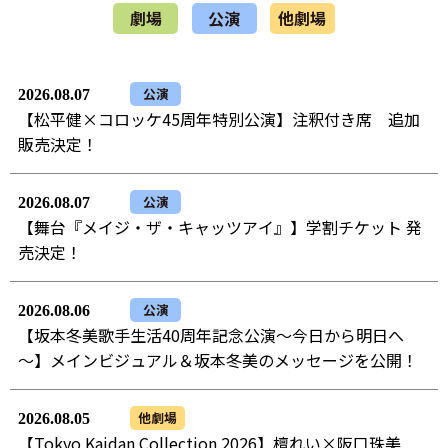
劇場
公演
他劇場
公演
2026.08.07
【松平健×コロッケ45周年特別公演】注釈付き席 追加
販売決定！
公演
2026.08.07
【舞台『メイジ・ザ・キャッツアイ』】学割チケット 発
売決定！
公演
2026.08.06
【坂本冬美歌手生活40周年記念公演～今日から明日へ
～】メインビジュアル＆坂本冬美のメッセージを公開！
他劇場
2026.08.05
【Tokyo Kaidan Collection 2026】檀れい×阪口珠美