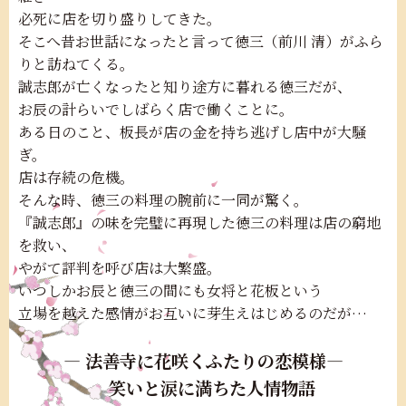
必死に店を切り盛りしてきた。
そこへ昔お世話になったと言って徳三（前川 清）がふら
りと訪ねてくる。
誠志郎が亡くなったと知り途方に暮れる徳三だが、
お辰の計らいでしばらく店で働くことに。
ある日のこと、板長が店の金を持ち逃げし店中が大騒
ぎ。
店は存続の危機。
そんな時、徳三の料理の腕前に一同が驚く。
『誠志郎』の味を完璧に再現した徳三の料理は店の窮地
を救い、
やがて評判を呼び店は大繁盛。
いつしかお辰と徳三の間にも女将と花板という
立場を越えた感情がお互いに芽生えはじめるのだが…
― 法善寺に花咲くふたりの恋模様―
笑いと涙に満ちた人情物語