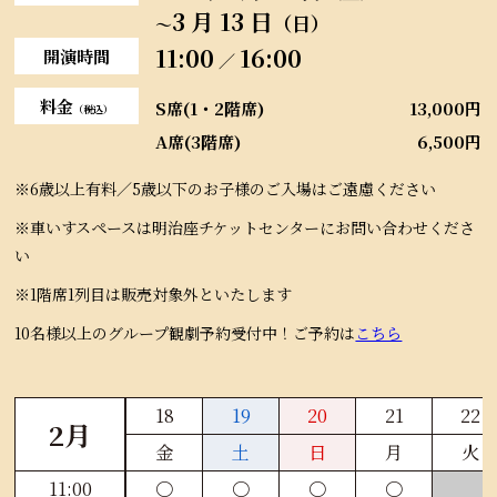
3 月 13 日
（日）
～
11:00
16:00
開演時間
／
料金
S席(1・2階席)
13,000円
（税込）
A席(3階席)
6,500円
※6歳以上有料／5歳以下のお子様のご入場はご遠慮ください
※車いすスペースは明治座チケットセンターにお問い合わせくださ
い
※1階席1列目は販売対象外といたします
10名様以上のグループ観劇予約受付中！ご予約は
こちら
18
19
20
21
22
2月
金
土
日
月
火
11:00
〇
〇
〇
〇