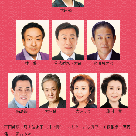
大津嶺子
林 啓二
曽我廼家玉太呂
瀬川菊之丞
鍋島浩
大村健二
大原ゆう
藤村 薫
戸田都康 尾上佳よ子 川上彌生 いちえ 吉永秀平 工藤雅彦 伊賀
健二 藤吉みか