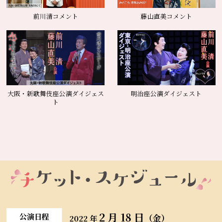
前川清コメント
藤山直美コメント
大阪・新歌舞伎座公演ダイジェス
明治座公演ダイジェスト
ト
2 月 18 日
公演日程
（金）
2022 年