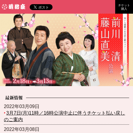
チケット
明治座
購入
前川清・藤山直美公演
2022年2月18日（金）～3月13日（日）
2022年03月09日
‣
3月7日(月)11時／16時公演中止に伴うチケット払い戻し
のご案内
2022年03月08日