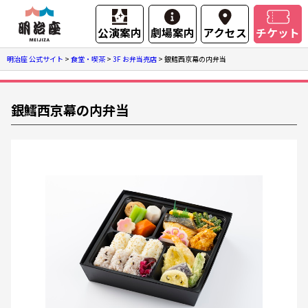
公演案内
劇場案内
アクセス
チケット
明治座 公式サイト
>
食堂・喫茶
>
3F お弁当売店
>
銀鱈西京幕の内弁当
銀鱈西京幕の内弁当