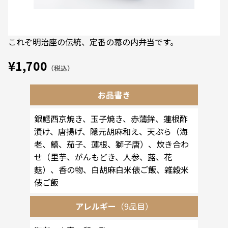
これぞ明治座の伝統、定番の幕の内弁当です。
¥1,700
（税込）
お品書き
銀鱈西京焼き、玉子焼き、赤蒲鉾、蓮根酢
漬け、唐揚げ、隠元胡麻和え、天ぷら（海
老、鱚、茄子、蓮根、獅子唐）、炊き合わ
せ（里芋、がんもどき、人参、蕗、花
麩）、香の物、白胡麻白米俵ご飯、雑穀米
俵ご飯
アレルギー
（9品目）