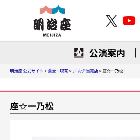
公演案内
明治座 公式サイト
>
食堂・喫茶
>
3F お弁当売店
>
座☆一乃松
座☆一乃松