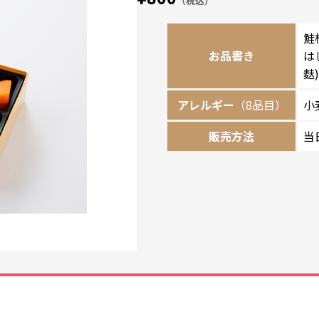
（税込）
鮭
お品書き
は
麩
アレルギー
（8品目）
小
販売方法
当