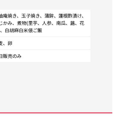
柚庵焼き、玉子焼き、蒲鉾、蓮根酢漬け、
じかみ、煮物(里芋、人参、南瓜、蕗、花
)、白胡麻白米俵ご飯
麦、卵
日販売のみ