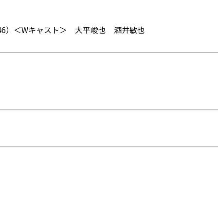
坂46）＜Wキャスト＞ 大平峻也 酒井敏也