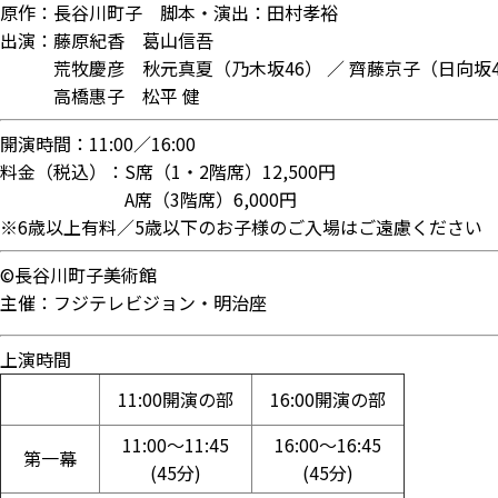
原作：長谷川町子 脚本・演出：田村孝裕
出演：藤原紀香 葛山信吾
荒牧慶彦 秋元真夏（乃木坂46） ／ 齊藤京子（日向
高橋惠子 松平 健
開演時間：11:00／16:00
料金（税込）：S席（1・2階席）12,500円
A席（3階席）6,000円
※6歳以上有料／5歳以下のお子様のご入場はご遠慮ください
©長谷川町子美術館
主催：フジテレビジョン・明治座
上演時間
11:00開演の部
16:00開演の部
11:00～11:45
16:00～16:45
第一幕
(45分)
(45分)