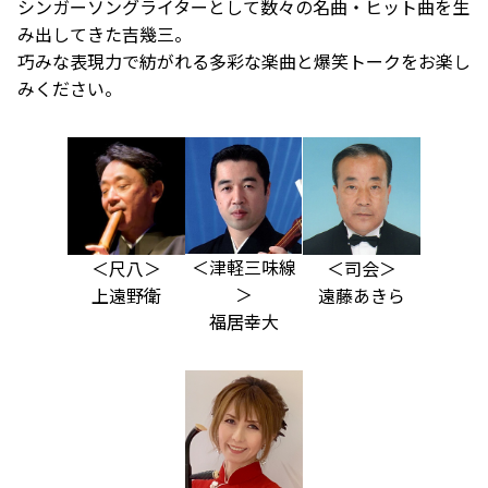
シンガーソングライターとして数々の名曲・ヒット曲を生
み出してきた吉幾三。
巧みな表現力で紡がれる多彩な楽曲と爆笑トークをお楽し
みください。
＜津軽三味線
＜尺八＞
＜司会＞
＞
上遠野衛
遠藤あきら
福居幸大