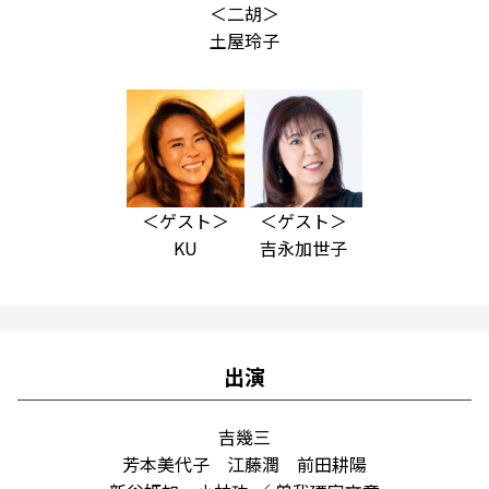
＜二胡＞
土屋玲子
＜ゲスト＞
＜ゲスト＞
KU
吉永加世子
出演
吉幾三
芳本美代子 江藤潤 前田耕陽