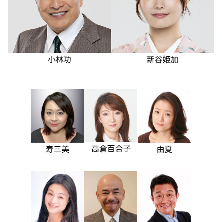
小林功
新谷姫加
高倉百合子
寿三美
由夏