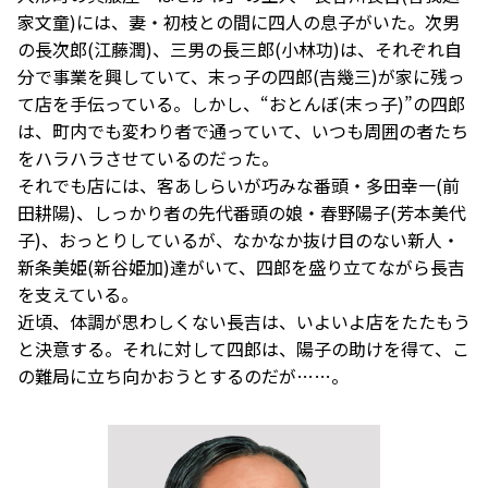
家文童)には、妻・初枝との間に四人の息子がいた。次男
の長次郎(江藤潤)、三男の長三郎(小林功)は、それぞれ自
分で事業を興していて、末っ子の四郎(吉幾三)が家に残っ
て店を手伝っている。しかし、“おとんぼ(末っ子)”の四郎
は、町内でも変わり者で通っていて、いつも周囲の者たち
をハラハラさせているのだった。
それでも店には、客あしらいが巧みな番頭・多田幸一(前
田耕陽)、しっかり者の先代番頭の娘・春野陽子(芳本美代
子)、おっとりしているが、なかなか抜け目のない新人・
新条美姫(新谷姫加)達がいて、四郎を盛り立てながら長吉
を支えている。
近頃、体調が思わしくない長吉は、いよいよ店をたたもう
と決意する。それに対して四郎は、陽子の助けを得て、こ
の難局に立ち向かおうとするのだが……。