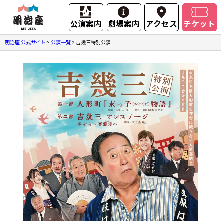
公演案内
劇場案内
アクセス
チケット
明治座 公式サイト
>
公演一覧
>
吉幾三特別公演