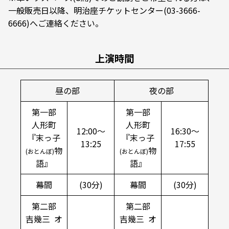
一般販売日以降、明治座チケットセンター(03-3666-
6666)へご連絡ください。
上演時間
昼の部
夜の部
第一部
第一部
人形町
人形町
12:00～
16:30～
『末っ子
『末っ子
13:25
17:55
物
物
(おとんぼ)
(おとんぼ)
語』
語』
幕間
(30分)
幕間
(30分)
第二部
第二部
吉幾三 オ
吉幾三 オ