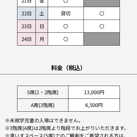
21日
金
〇
22日
土
貸切
〇
23日
日
〇
〇
24日
月
〇
料金（税込）
S席(1・2階席)
13,000円
A席(3階席)
6,500円
※未就学児童の入場はできません。
※3階席(A席)は2階席より階段でお上がりいただきます。
※車いすスペース(S席)でのご観劇をご希望される方は、