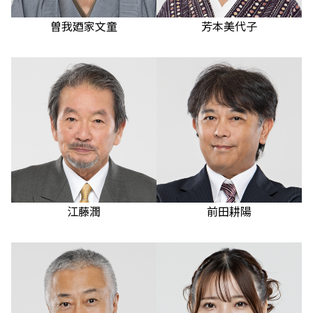
曽我廼家文童
芳本美代子
江藤潤
前田耕陽