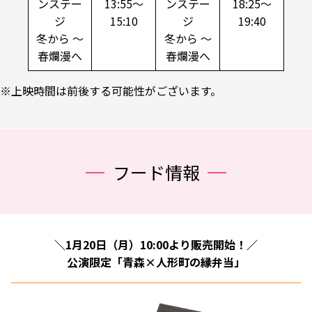
ンステー
13:55～
ンステー
18:25～
ジ
15:10
ジ
19:40
冬から ～
冬から ～
春爛漫へ
春爛漫へ
※上映時間は前後する可能性がございます。
フード情報
＼1月20日（月）10:00より販売開始！／
公演限定「青森×人形町の縁弁当」