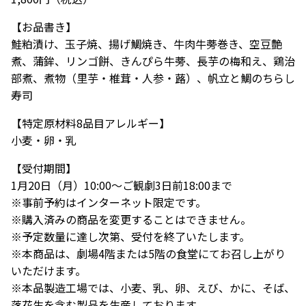
【お品書き】
鮭粕漬け、玉子焼、揚げ鯛焼き、牛肉牛蒡巻き、空豆艶
煮、蒲鉾、リンゴ餅、きんぴら牛蒡、長芋の梅和え、鶏治
部煮、煮物（里芋・椎茸・人参・蕗）、帆立と鯛のちらし
寿司
【特定原材料8品目アレルギー】
小麦・卵・乳
【受付期間】
1月20日（月）10:00～ご観劇3日前18:00まで
※事前予約はインターネット限定です。
※購入済みの商品を変更することはできません。
※予定数量に達し次第、受付を終了いたします。
※本商品は、劇場4階または5階の食堂にてお召し上がり
いただけます。
※本品製造工場では、小麦、乳、卵、えび、かに、そば、
落花生を含む製品を生産しております。