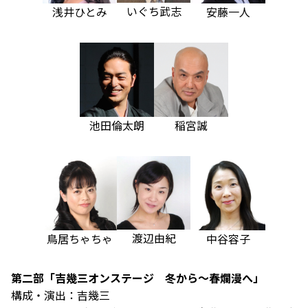
いぐち武志
浅井ひとみ
安藤一人
池田倫太朗
稲宮誠
渡辺由紀
鳥居ちゃちゃ
中谷容子
第二部「吉幾三オンステージ 冬から～春爛漫へ」
構成・演出：吉幾三