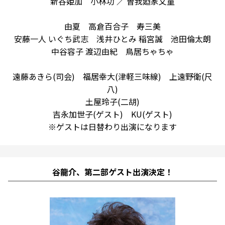
新谷姫加 小林功 ／ 曽我廼家文童
由夏 高倉百合子 寿三美
安藤一人 いぐち武志 浅井ひとみ 稲宮誠 池田倫太朗
中谷容子 渡辺由紀 鳥居ちゃちゃ
遠藤あきら(司会) 福居幸大(津軽三味線) 上遠野衛(尺
八)
土屋玲子(二胡)
吉永加世子(ゲスト) KU(ゲスト)
※ゲストは日替わり出演になります
谷龍介、第二部ゲスト出演決定！