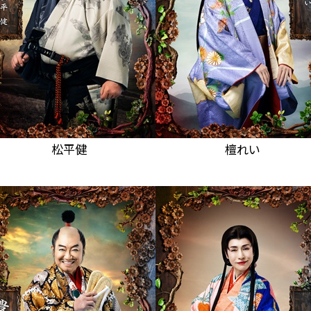
松平健
檀れい