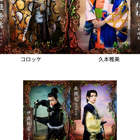
コロッケ
久本雅美