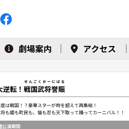
劇場案内
アクセス
せんごくかーにばる
大逆転！
戦国武将誉賑
今度は戦国！？豪華スターが時を超えて再集結！
武将も姫も町民も、猫も忍も天下取って踊ってカーニバル！！
公演期間