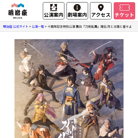
公演案内
劇場案内
アクセス
チケット
明治座 公式サイト
>
公演一覧
>
十周年記念特別公演 舞台『刀剣乱舞』陽伝 月と太陽と星々よ