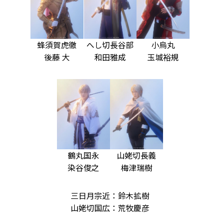
蜂須賀虎徹
へし切長谷部
小烏丸
後藤 大
和田雅成
玉城裕規
鶴丸国永
山姥切長義
染谷俊之
梅津瑞樹
三日月宗近：鈴木拡樹
山姥切国広：荒牧慶彦