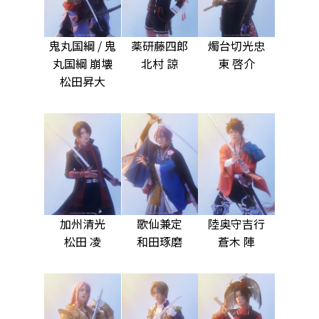
鬼丸国綱 / 鬼
薬研藤四郎
燭台切光忠
丸国綱 崩壊
北村 諒
東 啓介
松田昇大
加州清光
歌仙兼定
陸奥守吉行
松田 凌
和田琢磨
蒼木 陣