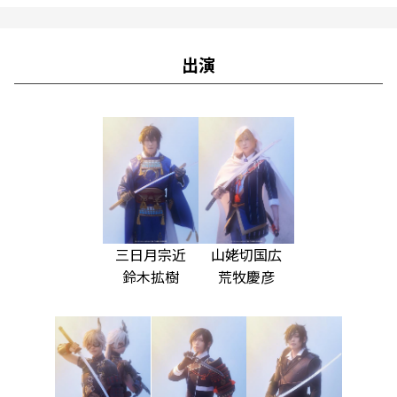
出演
三日月宗近
山姥切国広
鈴木拡樹
荒牧慶彦