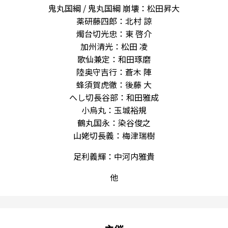
鬼丸国綱 / 鬼丸国綱 崩壊：松田昇大
薬研藤四郎：北村 諒
燭台切光忠：東 啓介
加州清光：松田 凌
歌仙兼定：和田琢磨
陸奥守吉行：蒼木 陣
蜂須賀虎徹：後藤 大
へし切長谷部：和田雅成
小烏丸：玉城裕規
鶴丸国永：染谷俊之
山姥切長義：梅津瑞樹
足利義輝：中河内雅貴
他