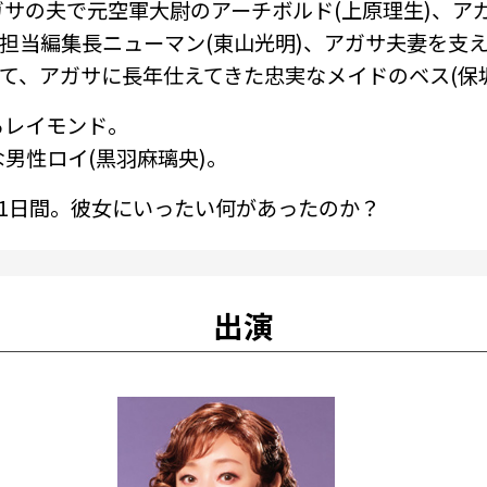
サの夫で元空軍大尉のアーチボルド(上原理生)、ア
担当編集長ニューマン(東山光明)、アガサ夫妻を支
して、アガサに長年仕えてきた忠実なメイドのベス(保
るレイモンド。
男性ロイ(黒羽麻璃央)。
1日間。彼女にいったい何があったのか――？
出演