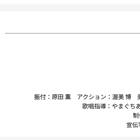
振付：原田 薫 アクション：渥美 博
歌唱指導：やまぐち
制
宣伝