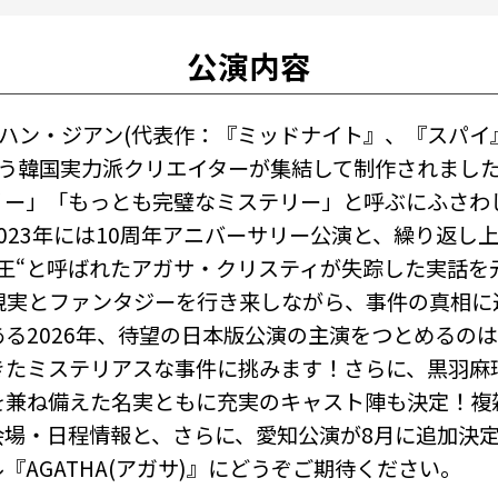
公演内容
詞ハン・ジアン(代表作：『ミッドナイト』、『スパイ』)
no～』)という韓国実力派クリエイターが集結して制作さ
リー」「もっとも完璧なミステリー」と呼ぶにふさわ
年、2023年には10周年アニバーサリー公演と、繰り
王“と呼ばれたアガサ・クリスティが失踪した実話を
6年)、現実とファンタジーを行き来しながら、事件の真
ある2026年、待望の日本版公演の主演をつとめるの
きたミステリアスな事件に挑みます！さらに、黒羽麻
を兼ね備えた名実ともに充実のキャスト陣も決定！複
会場・日程情報と、さらに、愛知公演が8月に追加決
AGATHA(アガサ)』にどうぞご期待ください。