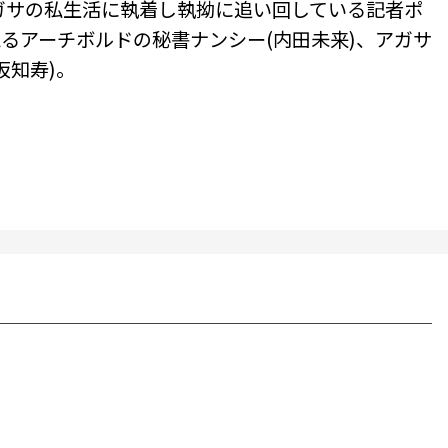
ガサの私生活に執着し執拗に追い回している記者ポ
えるアーチボルドの秘書ナンシー(内田未来)、アガサ
坂知寿)。