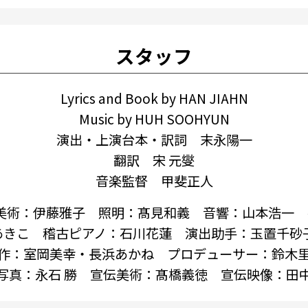
スタッフ
Lyrics and Book by HAN JIAHN
Music by HUH SOOHYUN
演出・上演台本・訳詞 末永陽一
翻訳 宋 元燮
音楽監督 甲斐正人
 美術：伊藤雅子 照明：髙見和義 音響：山本浩一
あきこ 稽古ピアノ：石川花蓮 演出助手：玉置千砂子
作：室岡美幸・長浜あかね プロデューサー：鈴木
写真：永石 勝 宣伝美術：髙橋義徳 宣伝映像：田