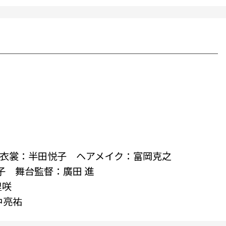
 衣裳：半田悦子 ヘアメイク：富岡克之
 舞台監督：廣田 進
里咲
中亮祐