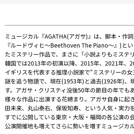
ミュージカル『AGATHA(アガサ)』は、脚本・作
『ルードヴィヒ～Beethoven The Pia
たミステリー作品で、まさに「小説よりもミステ
韓国では2013年の初演以降、2015年、2021
イギリスを代表する推理小説家で“ミステリーの女
謎を追う物語で、現在(1953年)と過去(192
す。アガサ・クリスティ没後50年の節目の年でも
様々な作品に出演する花總まり。アガサ自身に起
田未来、丸山泰右、保坂知寿、という人気・実力
すでに公開している東京・大阪・福岡の各公演の
公演開催地も増えてさらに勢いを増すミュージカル『