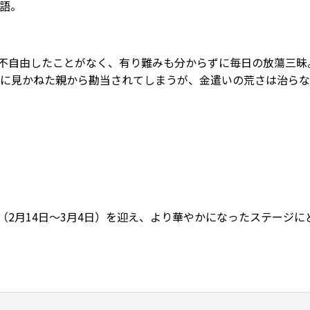
語。
に不自由したことがなく、有り難みも分からずに毎日の放蕩三
に見かねた親から勘当されてしまうが、金遣いの荒さは治らな
コ（2月14日～3月4日）を迎え、より華やかになったステージ