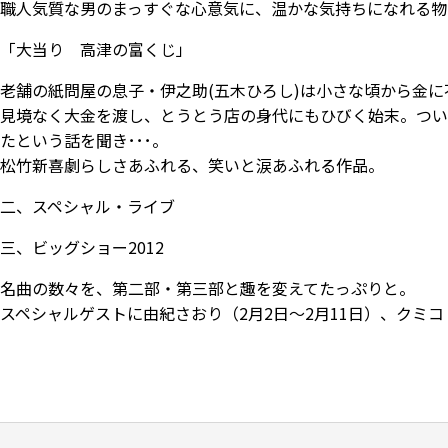
職人気質な男のまっすぐな心意気に、温かな気持ちになれる物
「大当り 高津の富くじ」
老舗の紙問屋の息子・伊之助(五木ひろし)は小さな頃から金
見境なく大金を渡し、とうとう店の身代にもひびく始末。つい
たという話を聞き･･･。
松竹新喜劇らしさあふれる、笑いと涙あふれる作品。
二、スペシャル・ライブ
三、ビッグショー2012
名曲の数々を、第二部・第三部と趣を変えてたっぷりと。
スペシャルゲストに由紀さおり（2月2日～2月11日）、クミ