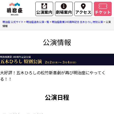
公演案内
劇場案内
アクセス
チケット
明治座 公式サイト
>
明治座過去公演一覧
>
明治座創業140周年記念 五木ひろし特別公演
>
公演
情報
公演情報
大好評！五木ひろしの松竹新喜劇が再び明治座にやってく
る！！
公演日程