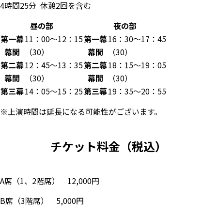
4時間25分 休憩2回を含む
昼の部
夜の部
第一幕
11：00～12：15
第一幕
16：30～17：45
幕間
（30）
幕間
（30）
第二幕
12：45～13：35
第二幕
18：15～19：05
幕間
（30）
幕間
（30）
第三幕
14：05～15：25
第三幕
19：35～20：55
※上演時間は延長になる可能性がございます。
チケット料金（税込）
A席（1、2階席） 12,000円
B席（3階席）
5,000円