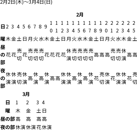
2月2日(木)～3月4日(日)
2月
1
1
1
1
1
1
1
1
1
1
2
2
2
2
2
2
日
2
3
4
5
6
7
8
9
0
1
2
3
4
5
6
7
8
9
0
1
2
3
4
5
曜
木
金
土
日
月
火
水
木
金
土
日
月
火
水
木
金
土
日
月
火
水
木
金
昼
売
売
売
売
休
売
売
売
売
売
売
休
の
花
花
花
花
花
花
花
高
高
高
高
切
切
切
切
演
切
切
切
切
切
切
演
部
夜
休
休
売
休
休
休
休
休
休
休
売
休
休
休
の
高
高
高
高
高
高
花
花
花
演
演
切
演
演
演
演
演
演
演
切
演
演
演
部
3月
日
1
2
3
4
曜
木
金
土
日
昼の部
高
高
高
高
夜の部
休演
休演
花
休演