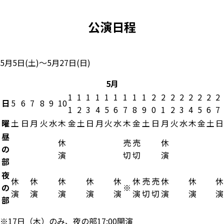
公演日程
5月5日(土)～5月27日(日)
5月
1
1
1
1
1
1
1
1
1
2
2
2
2
2
2
2
2
日
5
6
7
8
9
10
1
2
3
4
5
6
7
8
9
0
1
2
3
4
5
6
7
曜
土
日
月
火
水
木
金
土
日
月
火
水
木
金
土
日
月
火
水
木
金
土
日
昼
休
売
売
休
の
演
切
切
演
部
夜
休
休
休
休
休
休
売
売
休
休
休
の
※
演
演
演
演
演
演
切
切
演
演
演
部
※17日（木）のみ、夜の部17:00開演