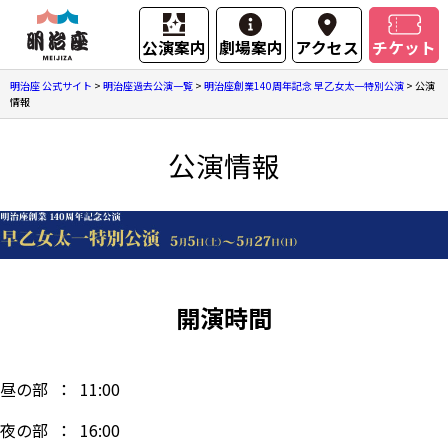
公演案内
劇場案内
アクセス
チケット
明治座 公式サイト
>
明治座過去公演一覧
>
明治座創業140周年記念 早乙女太一特別公演
>
公演
情報
公演情報
開演時間
昼の部 ： 11:00
夜の部 ： 16:00