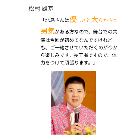
松村 雄基
優
大
「北島さんは
しさと
らかさと
男気
がある方なので、舞台での共
演は今回が初めてなんですけれど
も、ご一緒させていただくのが今か
ら楽しみです。長丁場ですので、体
力をつけて頑張ります。」