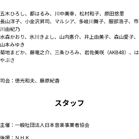
五木ひろし、都はるみ、川中美幸、松村和子、原田悠里
長山洋子、小金沢昇司、マルシア、多岐川舞子、服部浩子、市
川由紀乃
水森かおり、氷川きよし、山内惠介、井上由美子、森山愛子、
山本みゆき
菊地まどか、藤竜之介、三条ひろみ、岩佐美咲（AKB48）、は
やぶさ
司会：徳光和夫、藤原紀香
スタッフ
主催：一般社団法人日本音楽事業者協会
後援：ＮＨＫ