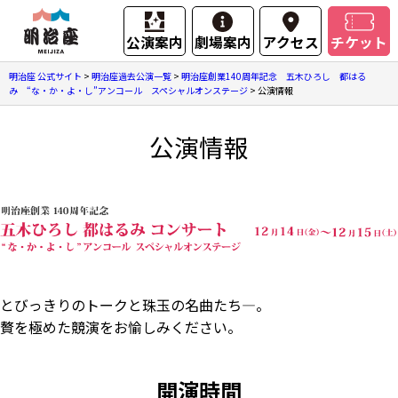
公演案内
劇場案内
アクセス
チケット
明治座 公式サイト
>
明治座過去公演一覧
>
明治座創業140周年記念 五木ひろし 都はる
み “な・か・よ・し”アンコール スペシャルオンステージ
>
公演情報
公演情報
とびっきりのトークと珠玉の名曲たち―。
贅を極めた競演をお愉しみください。
開演時間