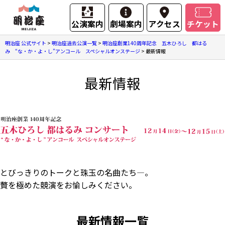
公演案内
劇場案内
アクセス
チケット
明治座 公式サイト
>
明治座過去公演一覧
>
明治座創業140周年記念 五木ひろし 都はる
み “な・か・よ・し”アンコール スペシャルオンステージ
>
最新情報
最新情報
とびっきりのトークと珠玉の名曲たち―。
贅を極めた競演をお愉しみください。
最新情報一覧