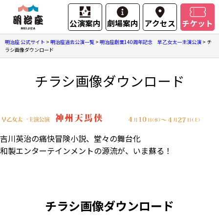
公演案内
劇場案内
アクセス
チケット
明治座 公式サイト
>
明治座過去公演一覧
>
明治座創業140周年記念 早乙女太一主演公演
>
チ
ラシ画像ダウンロード
チラシ画像ダウンロード
吉川英治の痛快冒険小説、堂々の舞台化
和製エンターテインメントの源流が、いま蘇る！
チラシ画像ダウンロード