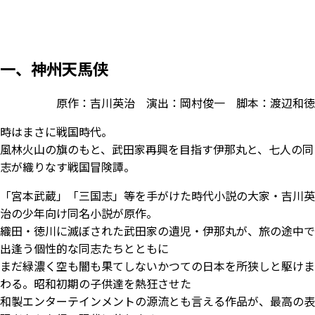
一、神州天馬侠
原作：吉川英治 演出：岡村俊一 脚本：渡辺和徳
時はまさに戦国時代。
風林火山の旗のもと、武田家再興を目指す伊那丸と、七人の同
志が織りなす戦国冒険譚。
「宮本武蔵」「三国志」等を手がけた時代小説の大家・吉川英
治の少年向け同名小説が原作。
織田・徳川に滅ぼされた武田家の遺児・伊那丸が、旅の途中で
出逢う個性的な同志たちとともに
まだ緑濃く空も闇も果てしないかつての日本を所狭しと駆けま
わる。昭和初期の子供達を熱狂させた
和製エンターテインメントの源流とも言える作品が、最高の表