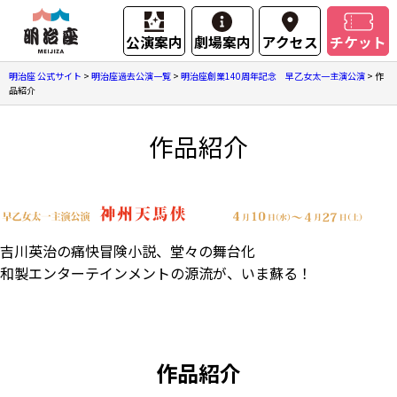
公演案内
劇場案内
アクセス
チケット
明治座 公式サイト
>
明治座過去公演一覧
>
明治座創業140周年記念 早乙女太一主演公演
>
作
品紹介
作品紹介
吉川英治の痛快冒険小説、堂々の舞台化
和製エンターテインメントの源流が、いま蘇る！
作品紹介