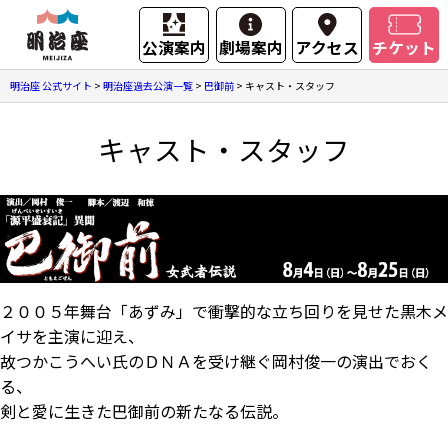
公演案内
劇場案内
アクセス
チケット
明治座 公式サイト
>
明治座過去公演一覧
>
巴御前
>
キャスト・スタッフ
キャスト・スタッフ
２００５年舞台「あずみ」で衝撃的な立ち回りを見せた黒木メ
イサを主演に迎え、
故つかこうへい氏のＤＮＡを受け継ぐ岡村俊一の演出でおく
る、
剣と愛に生きた巴御前の新たなる伝説。