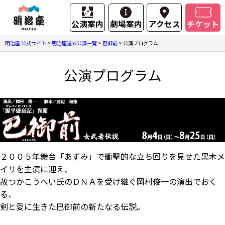
公演案内
劇場案内
アクセス
チケット
明治座 公式サイト
>
明治座過去公演一覧
>
巴御前
>
公演プログラム
公演プログラム
２００５年舞台「あずみ」で衝撃的な立ち回りを見せた黒木メ
イサを主演に迎え、
故つかこうへい氏のＤＮＡを受け継ぐ岡村俊一の演出でおく
る、
剣と愛に生きた巴御前の新たなる伝説。