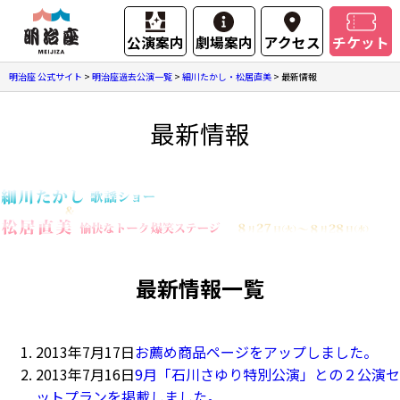
公演案内
劇場案内
アクセス
チケット
明治座 公式サイト
>
明治座過去公演一覧
>
細川たかし・松居直美
>
最新情報
最新情報
最新情報一覧
2013年7月17日
お薦め商品ページをアップしました。
2013年7月16日
9月「石川さゆり特別公演」との２公演セ
ットプランを掲載しました。