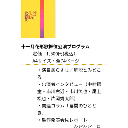
十一月花形歌舞伎公演プログラム
定価 1,500円(税込）
A4サイズ・全74ページ
・演目あらすじ／解説とみどこ
ろ
・出演者インタビュー（中村獅
童・市川右近・市川笑也・尾上
松也・片岡秀太郎）
・関連コラム「幕間のひとと
き」
・製作発表会見レポート
などなど、見