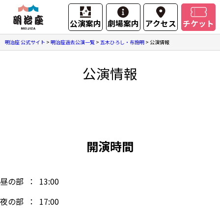
公演案内
劇場案内
アクセス
チケット
明治座 公式サイト
>
明治座過去公演一覧
>
五木ひろし・布施明
>
公演情報
公演情報
開演時間
昼の部 ： 13:00
夜の部 ： 17:00