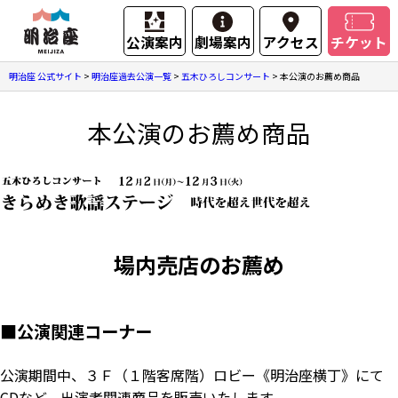
公演案内
劇場案内
アクセス
チケット
明治座 公式サイト
>
明治座過去公演一覧
>
五木ひろしコンサート
>
本公演のお薦め商品
本公演のお薦め商品
場内売店のお薦め
■
公演関連コーナー
公演期間中、３Ｆ（１階客席階）ロビー《明治座横丁》にて
CDなど、出演者関連商品を販売いたします。