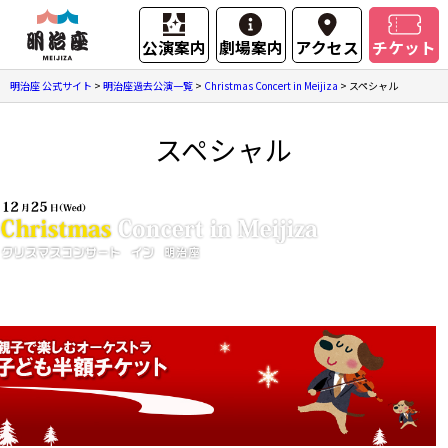
公演案内
劇場案内
アクセス
チケット
明治座 公式サイト
>
明治座過去公演一覧
>
Christmas Concert in Meijiza
>
スペシャル
スペシャル