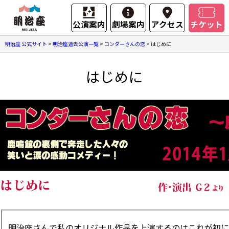
公演案内
劇場案内
アクセス
チケット
明治座 公式サイト
>
明治座過去公演一覧
>
コンダーさんの恋
>
はじめに
はじめに
明治座さんで私のオリジナル作品を上演するのはこれが初に