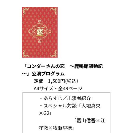
「コンダーさんの恋 ～鹿鳴館騒動記
～」公演プログラム
定価 1,500円(税込）
A4サイズ・全49ページ
・あらすじ／出演者紹介
・スペシャル対談「大地真央
×G2」
「葛山信吾×江
守徹×牧瀬里穂」