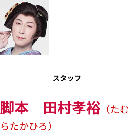
スタッフ
脚本 田村孝裕
（たむ
らたかひろ）