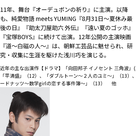
11年、舞台『オーデュボンの祈り』に主演。以降
も、純愛物語 meets YUMING『8月31日～夏休み最
後の日』『助太刀屋助六 外伝』『遠い夏のゴッホ』
『宝塚BOYS』に続けて出演。12年公開の主演映画
『道～白磁の人～』は、朝鮮工芸品に魅せられ、研
究・収集に生涯を駆けた浅川巧を演じる。
近年の主な出演作【ドラマ】「向田邦子 イノセント 三角波」(1
「平清盛」（12）、「ダブルトーン～２人のユミ～」（13）
ードナッツ～数学girlの恋する事件簿～」（13） 他