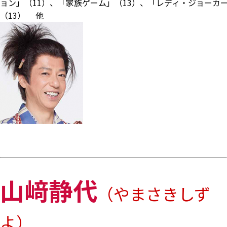
ョン」（11）、「家族ゲーム」（13）、「レディ・ジョーカ
（13） 他
山﨑静代
（やまさきしず
よ）