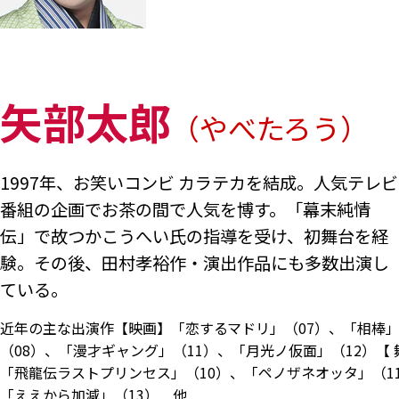
矢部太郎
（やべたろう）
1997年、お笑いコンビ カラテカを結成。人気テレビ
番組の企画でお茶の間で人気を博す。「幕末純情
伝」で故つかこうへい氏の指導を受け、初舞台を経
験。その後、田村孝裕作・演出作品にも多数出演し
ている。
近年の主な出演作【映画】「恋するマドリ」（07）、「相棒
（08）、「漫才ギャング」（11）、「月光ノ仮面」（12）【 
「飛龍伝ラストプリンセス」（10）、「ペノザネオッタ」（1
「ええから加減」（13） 他