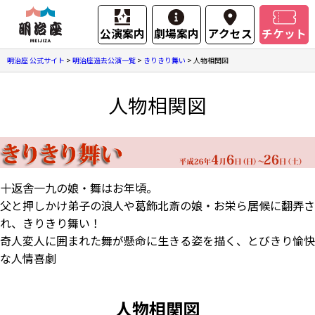
公演案内
劇場案内
アクセス
チケット
明治座 公式サイト
>
明治座過去公演一覧
>
きりきり舞い
>
人物相関図
人物相関図
十返舎一九の娘・舞はお年頃。
父と押しかけ弟子の浪人や葛飾北斎の娘・お栄ら居候に翻弄さ
れ、きりきり舞い！
奇人変人に囲まれた舞が懸命に生きる姿を描く、とびきり愉快
な人情喜劇
人物相関図