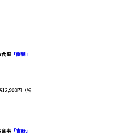
お食事
「醍醐」
2,900円
（税
お食事
「吉野」