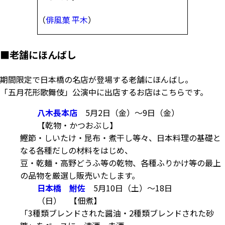
（
俳風菓 平木
）
■
老舗にほんばし
期間限定で日本橋の名店が登場する
老舗にほんばし
。
「五月花形歌舞伎」公演中に出店するお店はこちらです。
八木長本店
5月2日（金）～9日（金）
【乾物・かつおぶし】
鰹節・しいたけ・昆布・煮干し等々、日本料理の基礎と
なる各種だしの材料をはじめ、
豆・乾麺・高野どうふ等の乾物、各種ふりかけ等の最上
の品物を厳選し販売いたします。
日本橋 鮒佐
5月10日（土）～18日
（日） 【佃煮】
「3種類ブレンドされた醤油・2種類ブレンドされた砂