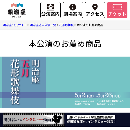
公演案内
劇場案内
アクセス
チケット
明治座 公式サイト
>
明治座過去公演一覧
>
花形歌舞伎
>
本公演のお薦め商品
本公演のお薦め商品