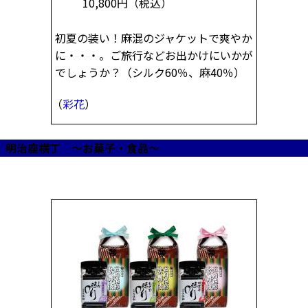
10,800円
（税込）
初夏の装い！麻混のジャケットで爽やか
に・・・。ご旅行などお出かけにいかが
でしょうか？（シルク60％、麻40％）
（
彩花
）
明治座横丁 ～お菓子・食品～