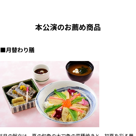
本公演のお薦め商品
■
月替わり膳
5月の献立は、夏の旬魚の太刀魚の菜種焼きと、初夏を彩る華