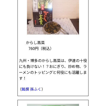
からし高菜
760円
（税込）
九州・博多のからし高菜は、伊達の十役
にも負けない！？おにぎり、炒め物、ラ
ーメンのトッピングと何役にも活躍しま
す！
（
銘撰 孫ふく
）