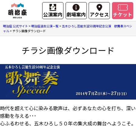
公演案内
劇場案内
アクセス
チケット
明治座 公式サイト
>
明治座過去公演一覧
>
五木ひろし芸能生活50周年記念公演 歌舞奏スペシ
ャル
>
チラシ画像ダウンロード
チラシ画像ダウンロード
時代を超えて心に染みる歌声は、必ずあなたの心を打ち、深い
感動を与える･･･
心ふるわせる、五木ひろし５０年の集大成の舞台へようこそ。