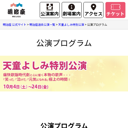
公演案内
劇場案内
アクセス
チケット
明治座 公式サイト
>
明治座過去公演一覧
>
天童よしみ特別公演
>
公演プログラム
公演プログラム
公演プログラム