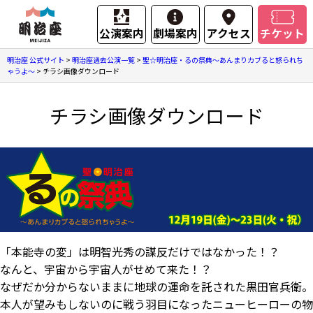
公演案内
劇場案内
アクセス
チケット
明治座 公式サイト
>
明治座過去公演一覧
>
聖☆明治座・るの祭典～あんまりカブると怒られち
ゃうよ～
>
チラシ画像ダウンロード
チラシ画像ダウンロード
「本能寺の変」は明智光秀の謀反だけではなかった！？
なんと、宇宙から宇宙人がせめて来た！？
なぜだか分からないままに地球の運命を託された黒田官兵衛。
本人が望みもしないのに戦う羽目になったニューヒーローの物