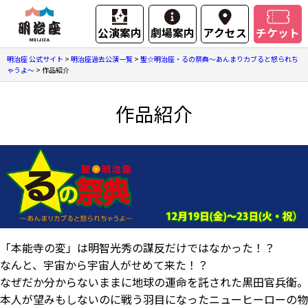
公演案内
劇場案内
アクセス
チケット
明治座 公式サイト
>
明治座過去公演一覧
>
聖☆明治座・るの祭典～あんまりカブると怒られち
ゃうよ～
>
作品紹介
作品紹介
「本能寺の変」は明智光秀の謀反だけではなかった！？
なんと、宇宙から宇宙人がせめて来た！？
なぜだか分からないままに地球の運命を託された黒田官兵衛。
本人が望みもしないのに戦う羽目になったニューヒーローの物