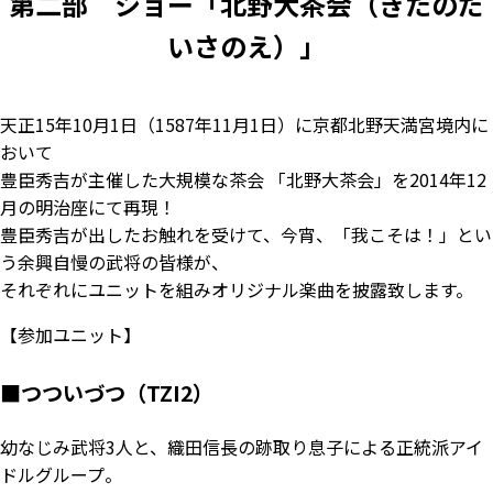
第二部 ショー「北野大茶会（きたのだ
いさのえ）」
天正15年10月1日（1587年11月1日）に京都北野天満宮境内に
おいて
豊臣秀吉が主催した大規模な茶会 「北野大茶会」を2014年12
月の明治座にて再現！
豊臣秀吉が出したお触れを受けて、今宵、「我こそは！」とい
う余興自慢の武将の皆様が、
それぞれにユニットを組みオリジナル楽曲を披露致します。
【参加ユニット】
■つついづつ（TZI2）
幼なじみ武将3人と、織田信長の跡取り息子による正統派アイ
ドルグループ。