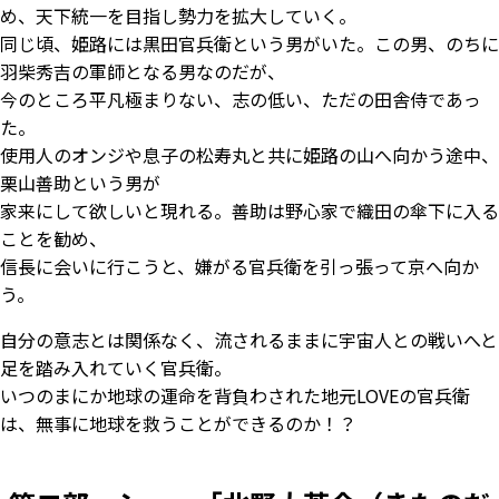
め、天下統一を目指し勢力を拡大していく。
同じ頃、姫路には黒田官兵衛という男がいた。この男、のちに
羽柴秀吉の軍師となる男なのだが、
今のところ平凡極まりない、志の低い、ただの田舎侍であっ
た。
使用人のオンジや息子の松寿丸と共に姫路の山へ向かう途中、
栗山善助という男が
家来にして欲しいと現れる。善助は野心家で織田の傘下に入る
ことを勧め、
信長に会いに行こうと、嫌がる官兵衛を引っ張って京へ向か
う。
自分の意志とは関係なく、流されるままに宇宙人との戦いへと
足を踏み入れていく官兵衛。
いつのまにか地球の運命を背負わされた地元LOVEの官兵衛
は、無事に地球を救うことができるのか！？