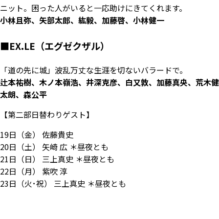
ニット。困った人がいると一応助けにきてくれます。
小林且弥、矢部太郎、紘毅、加藤啓、小林健一
■EX.LE（エグゼクザル）
「道の先に城」波乱万丈な生涯を切ないバラードで。
辻本祐樹、木ノ本嶺浩、井深克彦、白又敦、加藤真央、荒木健
太朗、森公平
【第二部日替わりゲスト】
19日（金） 佐藤貴史
20日（土） 矢崎 広 ＊昼夜とも
21日（日） 三上真史 ＊昼夜とも
22日（月） 紫吹 淳
23日（火･祝） 三上真史 ＊昼夜とも