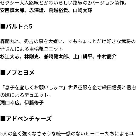
セクシー大人路線とかわいらしい路線の2バージョン製作。
安西慎太郎、赤澤燈、鳥越裕貴、山崎大輝
■バルト☆5
森蘭丸と、秀吉の事を大嫌い、でもちょっとだけ好きな武将の
皆さんによる車輪靴ユニット
杉江大志、林剛史、兼崎健太郎、上口耕平、中村龍介
■ノブとヨメ
「息子を宜しくお願いします」世界征服を企む織田信長と信忠
の嫁によるデュエット。
滝口幸広、伊藤修子
■アドベンチャーズ
5人の全く強くなさそうな統一感のないヒーローたちによるユ