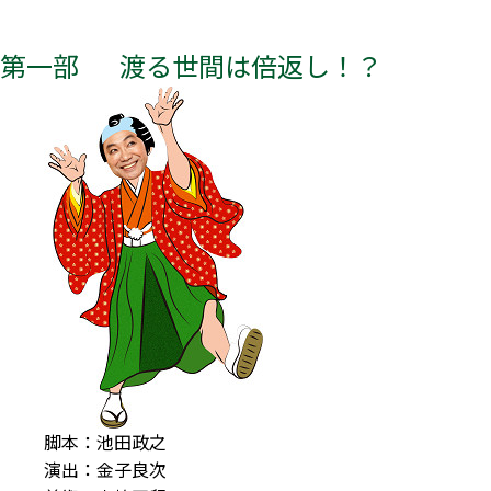
第一部
渡る世間は倍返し！？
脚本：池田政之
演出：金子良次