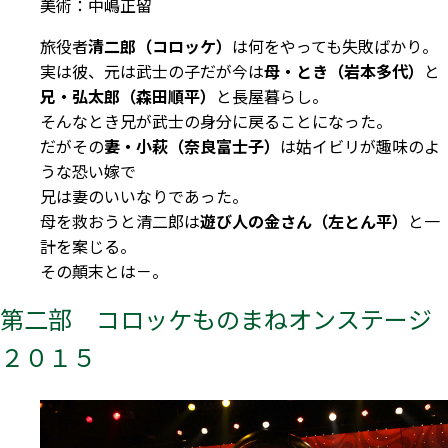
美術：中嶋正留
旅役者
清二郎（コロッケ）
は何をやっても失敗ばかり。
実は彼、元は武士の子だが今は
母・とき（岩本多代）
と
兄・弘太郎（森田順平）
と長屋暮らし。
そんなとき兄が武士の身分に戻ることになった。
だがその
妻・小萩（奈良富士子）
は姑イビリが趣味のよ
うな恐い嫁で
兄は妻のいいなりであった。
母を救おうと清二郎は
遊び人の金さん（左とん平）
と一
計を案じる。
その顛末とは－。
第二部 コロッケものまねオンステージ
２０１５