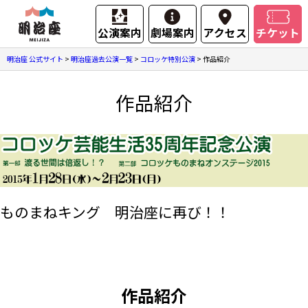
公演案内
劇場案内
アクセス
チケット
明治座 公式サイト
>
明治座過去公演一覧
>
コロッケ特別公演
>
作品紹介
作品紹介
ものまねキング 明治座に再び！！
作品紹介