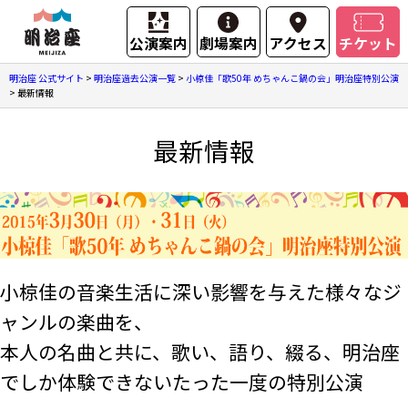
公演案内
劇場案内
アクセス
チケット
明治座 公式サイト
>
明治座過去公演一覧
>
小椋佳「歌50年 めちゃんこ鍋の会」明治座特別公演
>
最新情報
最新情報
小椋佳の音楽生活に深い影響を与えた様々なジ
ャンルの楽曲を、
本人の名曲と共に、歌い、語り、綴る、明治座
でしか体験できないたった一度の特別公演