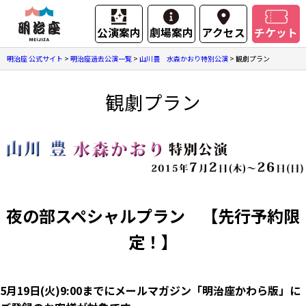
公演案内
劇場案内
アクセス
チケット
明治座 公式サイト
>
明治座過去公演一覧
>
山川豊 水森かおり特別公演
>
観劇プラン
観劇プラン
夜の部スペシャルプラン 【先行予約限
定！】
5月19日(火)9:00までにメールマガジン「明治座かわら版」に