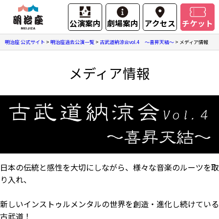
公演案内
劇場案内
アクセス
チケット
明治座 公式サイト
>
明治座過去公演一覧
>
古武道納涼会vol.4 ～喜昇天結～
>
メディア情報
メディア情報
日本の伝統と感性を大切にしながら、様々な音楽のルーツを取
り入れ、
新しいインストゥルメンタルの世界を創造・進化し続けている
古武道！