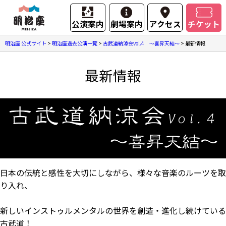
公演案内
劇場案内
アクセス
チケット
明治座 公式サイト
>
明治座過去公演一覧
>
古武道納涼会vol.4 ～喜昇天結～
>
最新情報
最新情報
日本の伝統と感性を大切にしながら、様々な音楽のルーツを取
り入れ、
新しいインストゥルメンタルの世界を創造・進化し続けている
古武道！