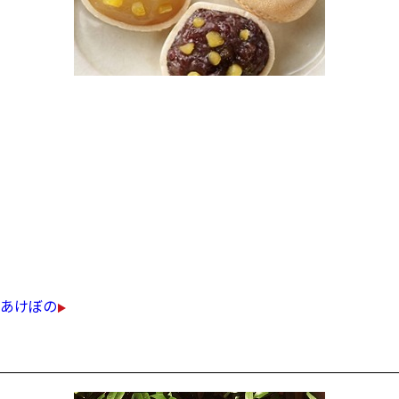
完熟の刻み栗と、とろりとみずみずしいあん。
さくっとかわいらしい「姫栗もなか」は
今年で発売30周年を迎える、
あけぼので一番人気の商品です。
￥650（税込）
あけぼの
お楽しみ袋