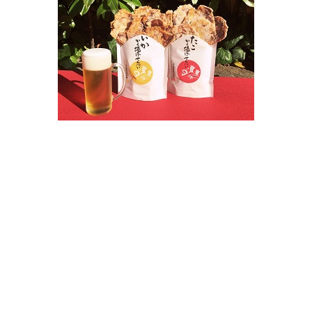
本物の「たこ」「いか」をそのまませんべいにした、
人気No.1の「たこから揚げせんべい」と「いかから揚げせん
べい」。
さらに、海鮮献上焼きは、ほたるいか・あさり・甘えび・かに
たい・えび味噌・いか・のり・わかめ・うにの10種類。
豊かな味の数々を楽しめるお得な詰め合わせです。
￥2,100（税込）