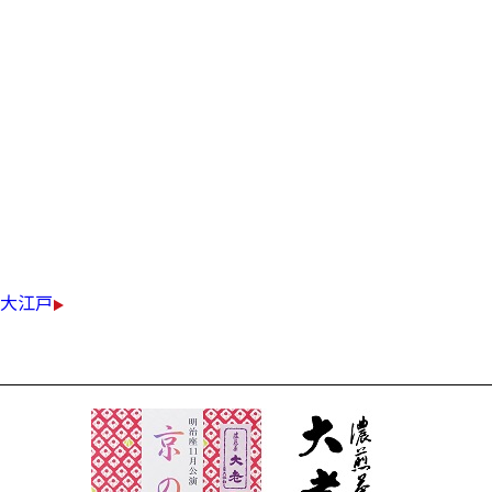
北海道産小豆、無漂白・無着色栗使用。
甘さを控え、素材の味を生かした
風味豊かな六面手焼きのきんつばです。
秋の味覚、季節限定の栗きんつばとの
詰め合わせをご賞味あれ。
￥1,080（税込）
大江戸
明治座限定 濃煎茶大老