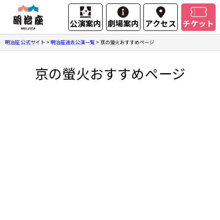
公演案内
劇場案内
アクセス
チケット
明治座 公式サイト
>
明治座過去公演一覧
>
京の螢火おすすめページ
京の螢火おすすめページ
お菓子・食品
雑貨・ファッショングッズ