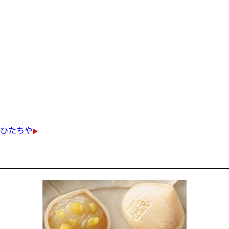
みちのくの晩秋に咲く菊の花に
山菜・野菜を10種類刻んで1年間寝かせ、
梅酢と焼酎で作り上げた高雅な漬物。
合成保存料、着色料は一切使用しておりません
￥500（税込）
ひたちや
姫栗もなか（5個入）