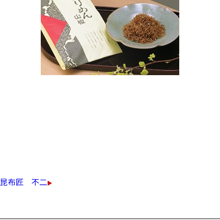
国内産ちりめんじゃこと山椒の実を
じっくりと丁寧に炊き上げました。
温かいご飯に良く合います。
￥700（税込）
昆布匠 不二
くまどり豆