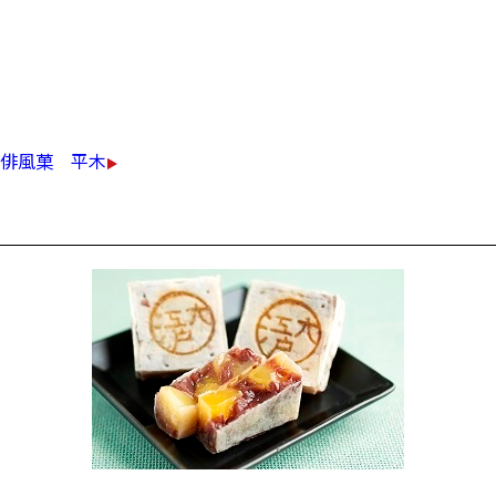
ごま、えびと青のり、角のり、プレーンです。
￥980（税込）
俳風菓 平木
きんつば詰め合わせ（6個入）