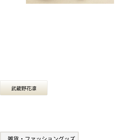
冬季限定のチョコレートを染みこませた
とろける食感のかりんとうがいち早く登場。
ぜひお試しください。
￥530（税込）
武蔵野花凛
雑貨・ファッショングッズ