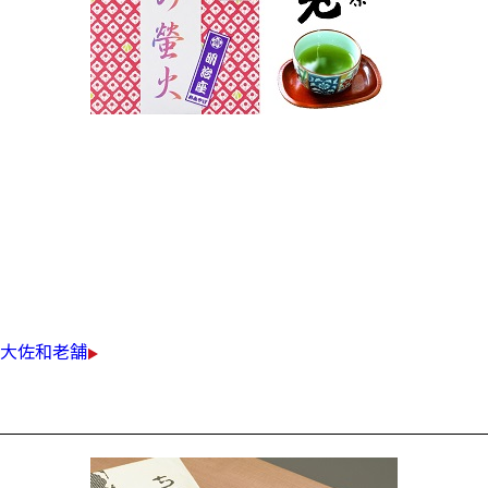
嘉永5年より続く老舗大佐和のブランド茶大老を
明治座限定に仕上げました。
甘みと渋みの調和がとれた味わいです。
￥1,000（税込）
大佐和老舗
ちりめん山椒