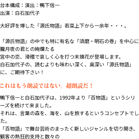
台本構成：演出：鴨下信一
出演：白石加代子
大好評を博した「源氏物語」若菜上下から一余年・・・。
「源氏物語」の中でも特に有名な「須磨・明石の巻」を中心に
朧月夜の君との絢爛たる
宮中の恋、滑稽で哀しく心を打つ末摘花が登場します。
白石加代子の、読むよりも味わい深く、奥深い「源氏物語」
に、ご期待下さい！
鴨下信一と白石加代子は、1992年より「百物語」というシリ
ーズを続けて来ました。
それは、言葉の森を、海を、山を旅するというコンセプトでし
た。
「百物語」で舞台芸術のまったく新しいジャンルを切り開き、
観客の熱狂的支持と数々の