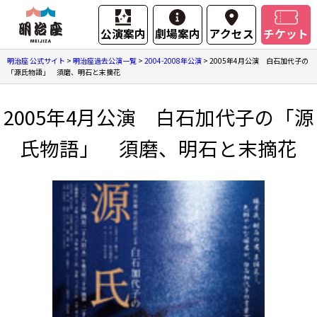
公演案内
劇場案内
アクセス
チケット
明治座 公式サイト
>
明治座過去公演一覧
>
2004-2008年公演
>
2005年4月公演 白石加代子の
「源氏物語」 須磨、明石と末摘花
2005年4月公演 白石加代子の「源
氏物語」 須磨、明石と末摘花