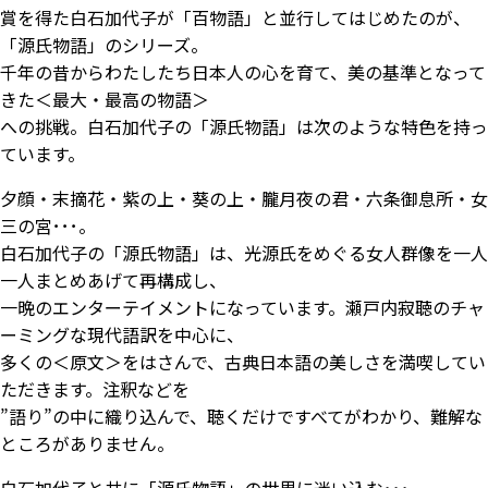
賞を得た白石加代子が「百物語」と並行してはじめたのが、
「源氏物語」のシリーズ。
千年の昔からわたしたち日本人の心を育て、美の基準となって
きた＜最大・最高の物語＞
への挑戦。白石加代子の「源氏物語」は次のような特色を持っ
ています。
夕顔・末摘花・紫の上・葵の上・朧月夜の君・六条御息所・女
三の宮･･･。
白石加代子の「源氏物語」は、光源氏をめぐる女人群像を一人
一人まとめあげて再構成し、
一晩のエンターテイメントになっています。瀬戸内寂聴のチャ
ーミングな現代語訳を中心に、
多くの＜原文＞をはさんで、古典日本語の美しさを満喫してい
ただきます。注釈などを
”語り”の中に織り込んで、聴くだけですべてがわかり、難解な
ところがありません。