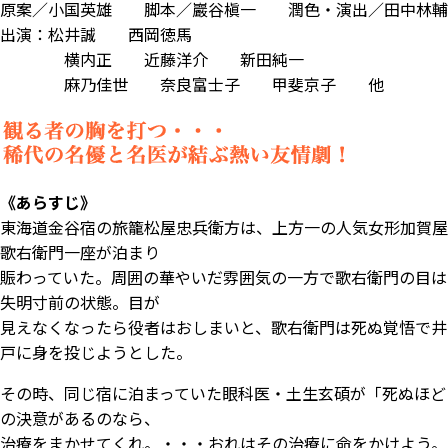
原案／小国英雄 脚本／巖谷槇一 潤色・演出／田中林輔
出演：松井誠 西岡徳馬
横内正 近藤洋介 新田純一
麻乃佳世 奈良富士子 甲斐京子 他
《あらすじ》
東海道金谷宿の旅籠松屋忠兵衛方は、上方一の人気女形加賀屋
歌右衛門一座が泊まり
賑わっていた。周囲の華やいだ雰囲気の一方で歌右衛門の目は
失明寸前の状態。目が
見えなくなったら役者はおしまいと、歌右衛門は死ぬ覚悟で井
戸に身を投じようとした。
その時、同じ宿に泊まっていた眼科医・土生玄碩が「死ぬほど
の決意があるのなら、
治療をまかせてくれ。・・・おれはその治療に命をかけよう。