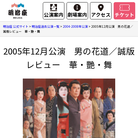
公演案内
劇場案内
アクセス
チケット
明治座 公式サイト
>
明治座過去公演一覧
>
2004-2008年公演
>
2005年12月公演 男の花道／
誠版レビュー 華・艷・舞
2005年12月公演 男の花道／誠版
レビュー 華・艷・舞