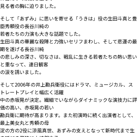
見る者の胸に迫りました。
そして「あずみ」に思いを寄せる「うきは」役の生田斗真と豊
臣秀頼役の長谷川純の
若者たちの力演も大きな話題でした。
生田斗真の華麗な殺陣と力強いセリフまわし、そして悲運の最
期を遂げる長谷川純
の悲しみの深さ、切なさは、戦乱に生きる若者たちの熱い思い
と重なって、連日観客
の涙を誘いました。
そして2006年の井上勘兵衛役にはドラマ、ミュージカル、ス
トレートプレイと幅広く活躍
中の赤坂晃が決定。繊細でいながらダイナミックな演技力に評
価の高い、赤坂晃の若い
勘兵衛に期待が高まります。また初演時に続く出演者として、
最上美女丸と秀頼の母
淀の方の2役に涼風真世、あずみの支えとなって新時代まで生