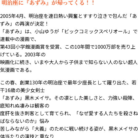
2005年4月、明治座を連日熱い興奮とすすり泣きで包んだ「あ
ずみ」の再演が決定！
「あずみ」は、小山ゆうが「ビックコミックスペリオール」で
連載中の漫画で、
第43回小学館漫画賞を受賞、この10年間で1000万部を売り上
げている。2003年の
映画化に続き、いまや大人から子供まで知らない人のない超人
気漫画である。
この春、創業130年の明治座で最年少座長として躍り出た、若
干16歳の美少女剣士
「あずみ」黒木メイサ。その凛とした美しさと、力強い殺陣、
底知れぬ凄みは観客の
度肝を抜き刺客として育てられ、「なぜ愛する人たちを殺さね
ばならないのか」悩み
苦しみながら「大義」のために戦い続ける姿が、黒木メイサの
体当たりの演技と重なり