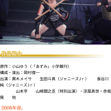
原作：小山ゆう（「あずみ」小学館刊）
構成・演出：岡村俊一
出演：黒木メイサ 生田斗真（ジャニーズJｒ） 長谷川
純（ジャニーズJｒ）
山本亨 山崎銀之丞（特別出演）・涼風真世・赤坂
晃 他