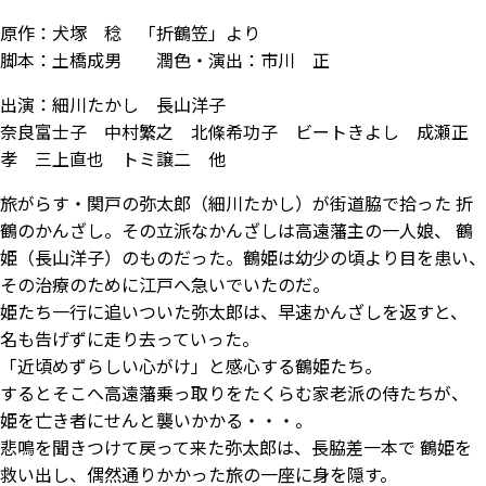
原作：犬塚 稔 「折鶴笠」より
脚本：土橋成男 潤色・演出：市川 正
出演：細川たかし 長山洋子
奈良富士子 中村繁之 北條希功子 ビートきよし 成瀬正
孝 三上直也 トミ譲二 他
旅がらす・関戸の弥太郎（細川たかし）が街道脇で拾った 折
鶴のかんざし。その立派なかんざしは高遠藩主の一人娘、 鶴
姫（長山洋子）のものだった。鶴姫は幼少の頃より目を患い、
その治療のために江戸へ急いでいたのだ。
姫たち一行に追いついた弥太郎は、早速かんざしを返すと、
名も告げずに走り去っていった。
「近頃めずらしい心がけ」と感心する鶴姫たち。
するとそこへ高遠藩乗っ取りをたくらむ家老派の侍たちが、
姫を亡き者にせんと襲いかかる・・・。
悲鳴を聞きつけて戻って来た弥太郎は、長脇差一本で 鶴姫を
救い出し、偶然通りかかった旅の一座に身を隠す。