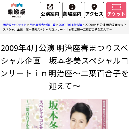
公演案内
劇場案内
アクセス
チケット
明治座 公式サイト
>
明治座過去公演一覧
>
2009-2011年公演
>
2009年4月公演 明治座春まつり
スペシャル企画 坂本冬美スペシャルコンサートｉｎ明治座～二葉百合子を迎えて～
2009年4月公演 明治座春まつりスペ
シャル企画 坂本冬美スペシャルコ
ンサートｉｎ明治座～二葉百合子を
迎えて～