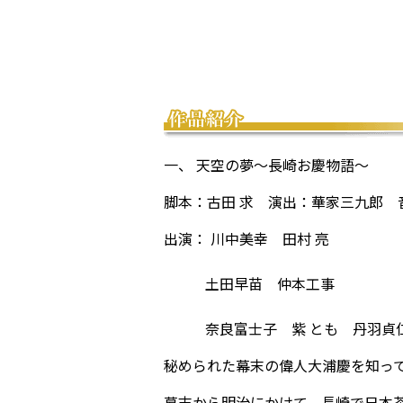
一、 天空の夢～長崎お慶物語～
脚本：古田 求 演出：華家三九郎 
出演： 川中美幸 田村 亮
土田早苗 仲本工事
奈良富士子 紫 とも 丹羽貞
秘められた幕末の偉人大浦慶を知っ
幕末から明治にかけて、長崎で日本