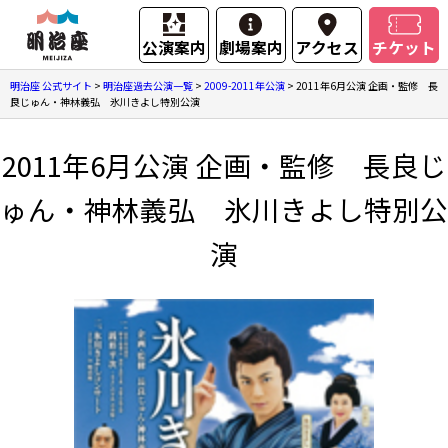
公演案内
劇場案内
アクセス
チケット
明治座 公式サイト
>
明治座過去公演一覧
>
2009-2011年公演
>
2011年6月公演 企画・監修 長
良じゅん・神林義弘 氷川きよし特別公演
2011年6月公演 企画・監修 長良じ
ゅん・神林義弘 氷川きよし特別公
演